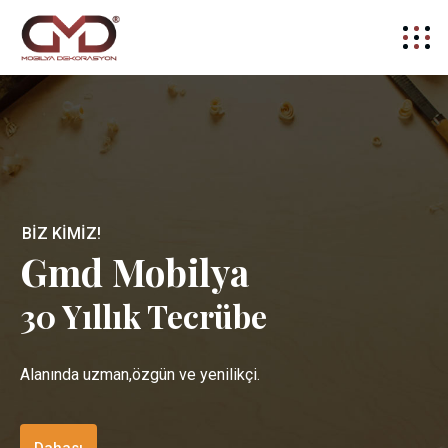
B
I
Z
K
I
M
I
Z
!
Gmd Mobilya
30 Yıllık Tecrübe
Alanında uzman,özgün ve yenilikçi.