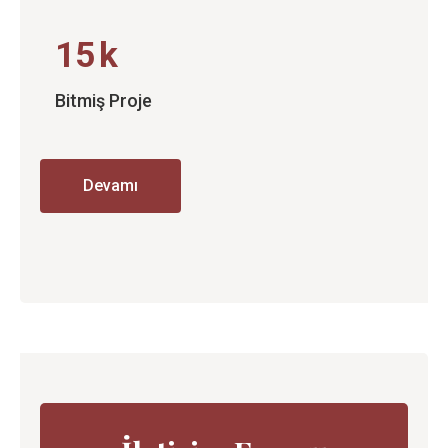
15
k
Bitmiş Proje
Devamı